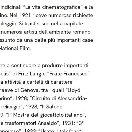
indicinali “La vita cinematografica” e la
rino. Nel 1921 riceve numerose richieste
eggio. Si trasferisce nella capitale
n numerosi artisti dell’ambiente romano
 assunto da una delle più importanti case
National Film.
tre a continuare a produrre importanti
lis” di Fritz Lang e “Frate Francesco”
 attività a cartelli di carattere
raeve di Genova, tra i quali “Lloyd
rino”, 1928; “Circuito di Alessandria-
 Giorgio”, 1928; “Il Salone
; “I° Mostra del giocattolo italiano”,
 e trasformatori Ansaldo”, 1931; “3°
ovese”, 1933; “Usate il telefono”,