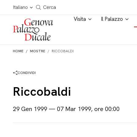
Salta al contenuto
Cerca in tutto il sito
Italiano
Cerca
Visita
Il Palazzo
HOME
MOSTRE
RICCOBALDI
CONDIVIDI
Riccobaldi
29 Gen 1999 — 07 Mar 1999, ore 00:00