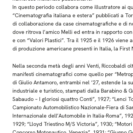
In questo periodo collabora come illustratore ai qu
“Cinematografia italiana e estera” pubblicati a To
di collaborazione da case cinematografiche e di nol
dove ritrova l’amico Melli ed entra in rapporto co
e con “Valori Plastici”. Tra il 1925 e il 1926 viene
di produzione americane presenti in Italia, la First 
Nella seconda metà degli anni Venti, Riccobaldi ol
manifesti cinematografici come quello per “Metropo
di Giulio Antamoro, entrambi nel ’27, estende la sua
industriale e turistico, stampati dalla Barabino & G
Sabaudo – I gloriosi quattro Conti”, 1927; “Lenci To
Campionato Automobilistico Nazionale-Fiera di San
Internazionale dell’Automobile in Italia-Roma”, 1929
1929; “Lloyd Triestino M/S Victoria”, 1930; “Motori
Concorso Motonautico, Venezia”, 1931; “Giugno Gen