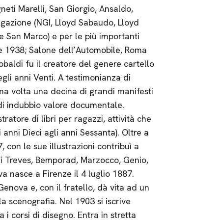
neti Marelli, San Giorgio, Ansaldo,
igazione (NGI, Lloyd Sabaudo, Lloyd
e San Marco) e per le più importanti
7 e 1938; Salone dell’Automobile, Roma
baldi fu il creatore del genere cartello
gli anni Venti. A testimonianza di
ma volta una decina di grandi manifesti
 di indubbio valore documentale.
ratore di libri per ragazzi, attività che
 anni Dieci agli anni Sessanta). Oltre a
 con le sue illustrazioni contribuì a
lli Treves, Bemporad, Marzocco, Genio,
a nasce a Firenze il 4 luglio 1887.
enova e, con il fratello, dà vita ad un
la scenografia. Nel 1903 si iscrive
 i corsi di disegno. Entra in stretta