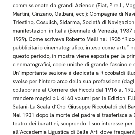
commissionate da grandi Aziende (Fiat, Pirelli, Mag
Martini, Cinzano, Galbani, ecc.); Compagnie di Nav
Triestino, Cosulich, Sidarma, Società di Navigazion
manifestazioni in Italia (Biennale di Venezia, 193
1929). Come scriveva Roberto Melli nel 1935 “Ricco
pubblicitario cinematografico, inteso come arte” ne
questo periodo, in mostra viene esposta per la pri
cinematografici, copie uniche di grande fascino e
Un’importante sezione é dedicata a Riccobaldi illust
svolse per l’intero arco della sua professione (dagli
collaborare al Corriere dei Piccoli dal 1916 al 1927,
rrendere magici più di 60 volumi per le Edizioni F.
Salani, La Scala d’Oro. Giuseppe Riccobaldi del Bav
Nel 1901 dopo la morte del padre si trasferisce a G
teatro dei burattini, scoprendo il suo interesse per 
all’Accademia Ligustica di Belle Arti dove frequenta