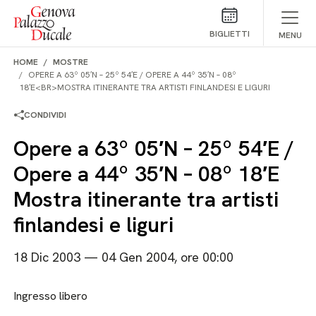
Salta al contenuto
BIGLIETTI
MENU
HOME
MOSTRE
OPERE A 63º 05′N – 25º 54′E / OPERE A 44º 35′N – 08º
18′E<BR>MOSTRA ITINERANTE TRA ARTISTI FINLANDESI E LIGURI
CONDIVIDI
Opere a 63º 05′N – 25º 54′E /
Opere a 44º 35′N – 08º 18′E
Mostra itinerante tra artisti
finlandesi e liguri
18 Dic 2003 — 04 Gen 2004, ore 00:00
Ingresso libero