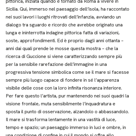
pittorica, iniziata quando è tornato da Roma a vivere in
Sicilia. Qui, immerso nel paesaggio dell’isola, ha raccontato
nei suoi lavori i luoghi ritrovati dell’infanzia, avviando un
dialogo tra sguardo e ricordo che avrebbe originato una
lunga e ininterrotta indagine pittorica fatta di variazioni,
soste, approfondimenti. Ed è proprio dagli anni ottanta –
anni dai quali prende le mosse questa mostra – che la
ricerca di Guccione si viene caratterizzando sempre più
per la sensibile rarefazione dell’immagine in una
progressiva tensione simbolica come se il mare si facesse
sempre più luogo capace di fondere in sé l’apparenza
visibile delle cose con la loro infinita risonanza interiore.
Per fare questo l’artista, pur mantenendo nei suoi quadri la
visione frontale, muta sensibilmente l’inquadratura e
sposta il punto di osservazione, alzandolo o abbassandolo.
Il mare si trasforma lentamente in una vastità di luce,
tempo e spazio; un paesaggio immerso in luci e ombre, in
una condizione di confine in cui il mondo si offre allo