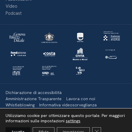
Video
Podcast
Dichiarazione di accessibilità
Amministrazione Trasparente
Lavora con noi
Whistleblowing
Informativa videosorveglianza
Politica della privacy & Cookies
Policy social media
Utilizziamo cookie per ottimizzare questo portale. Per maggiori
Mappa del sito
informazioni sulle impostazioni
settings
Close GDPR Cooki
Accetta
Rifiuta
Impostazioni