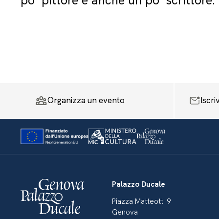
po’ pittore e anche un po’ scrittore.
Organizza un evento
Iscri
Palazzo Ducale
Piazza Matteotti 9
Genova