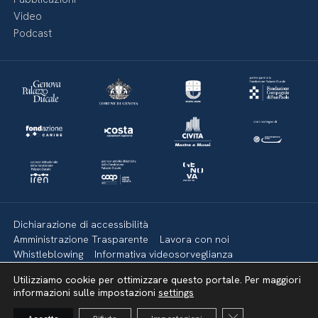
Video
Podcast
Dichiarazione di accessibilità
Amministrazione Trasparente
Lavora con noi
Whistleblowing
Informativa videosorveglianza
Politica della privacy & Cookies
Policy social media
Utilizziamo cookie per ottimizzare questo portale. Per maggiori
Mappa del sito
informazioni sulle impostazioni
settings
Close GDPR Cooki