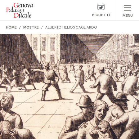
Salta al contenuto
BIGLIETTI
MENU
HOME
MOSTRE
ALBERTO HELIOS GAGLIARDO