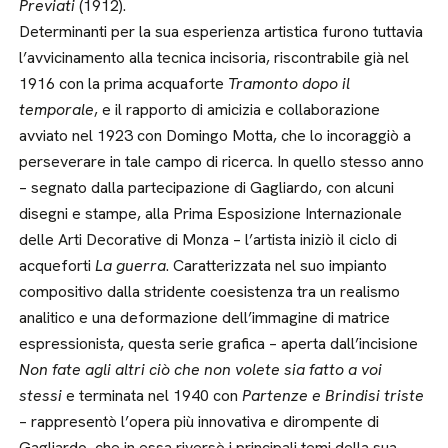
Previati
(1912).
Determinanti per la sua esperienza artistica furono tuttavia
l’avvicinamento alla tecnica incisoria, riscontrabile già nel
1916 con la prima acquaforte
Tramonto dopo il
temporale
, e il rapporto di amicizia e collaborazione
avviato nel 1923 con Domingo Motta, che lo incoraggiò a
perseverare in tale campo di ricerca. In quello stesso anno
– segnato dalla partecipazione di Gagliardo, con alcuni
disegni e stampe, alla Prima Esposizione Internazionale
delle Arti Decorative di Monza – l’artista iniziò il ciclo di
acqueforti
La guerra
. Caratterizzata nel suo impianto
compositivo dalla stridente coesistenza tra un realismo
analitico e una deformazione dell’immagine di matrice
espressionista, questa serie grafica – aperta dall’incisione
Non fate agli altri ciò che non volete sia fatto a voi
stessi
e terminata nel 1940 con
Partenze e Brindisi triste
– rappresentò l’opera più innovativa e dirompente di
Gagliardo, che in essa riversò i principali temi della sua