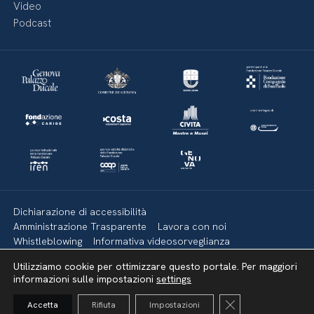
Video
Podcast
Dichiarazione di accessibilità
Amministrazione Trasparente
Lavora con noi
Whistleblowing
Informativa videosorveglianza
Politica della privacy & Cookies
Policy social media
Utilizziamo cookie per ottimizzare questo portale. Per maggiori
Mappa del sito
informazioni sulle impostazioni
settings
Close GDPR Cooki
Accetta
Rifiuta
Impostazioni
Torna su