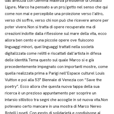
dall’amicizia con Gemma Malerba presidente di Unitalsi
Ligure, Marco ha pensato a un pro/getto nel senso che qui
come non mai e percepibile una proiezione verso l’altro,
verso chi soffre, verso chi non può che ricevere amore per
poter vivere.Non si tratta di opere recuperate ma di
creazioni indotte dalla riflessione sul mare della vita, ecco
allora ben cento e una piccole opere ove fluiscono
linguaggi minori, quei linguaggi trattati nella società
digitalIzzata come relitti e riscattati dall’artista in difesa
delle identità.Tema questo sul quale Marco si e già
precedentemente impegnato con importanti mostre, come
quella realizzata prima a Parigi nell’Espace culturel Louis
Vuitton e poi alla 53° Biennale di Venezia con “Save the
poetry”. Ecco allora che questa nuova tappa della sua
ricerca è un prezioso appuntamento per scoprire un
intarsio stilistico tra segni che accoglie in sé nuova vita.Non
potevano certo mancare in una mostra di Marco Nereo
Rotelli i poeti. Con gesto di solidarietà e condivisone al