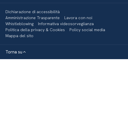
Dichiarazione di accessibilità
Amministrazione Trasparente
Lavora con noi
Whistleblowing
Informativa videosorveglianza
Politica della privacy & Cookies
Policy social media
Mappa del sito
Torna su