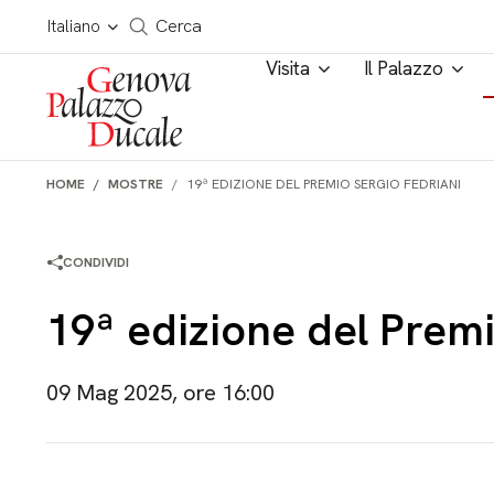
Salta al contenuto
Cerca in tutto il sito
Italiano
Cerca
Visita
Il Palazzo
HOME
MOSTRE
19ª EDIZIONE DEL PREMIO SERGIO FEDRIANI
CONDIVIDI
19ª edizione del Premi
09 Mag 2025, ore 16:00