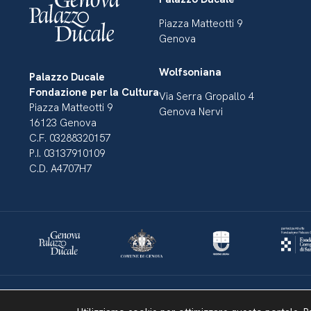
Piazza Matteotti 9
Genova
Wolfsoniana
Palazzo Ducale
Fondazione per la Cultura
Via Serra Gropallo 4
Piazza Matteotti 9
Genova Nervi
16123 Genova
C.F. 03288320157
P.I. 03137910109
C.D. A4707H7
Dichiarazione di accessibilità
Amministrazione Trasparente