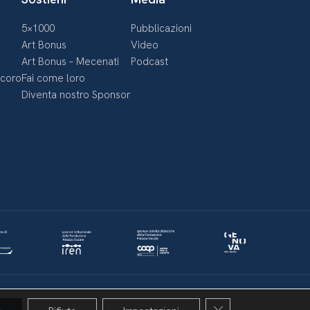
5×1000
Pubblicazioni
Art Bonus
Video
Art Bonus – Mecenati
Podcast
ecoro
Fai come loro
Diventa nostro Sponsor
Politica della privacy & Cookies
Policy social media
Close GDPR Cookie 