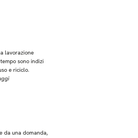
lla lavorazione
 tempo sono indizi
so e riciclo.
uggi
rte da una domanda,