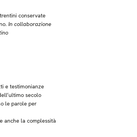
 trentini conservate
ino.
In collaborazione
tino
tti e testimonianze
dell’ultimo secolo
o le parole per
rne anche la complessità
.