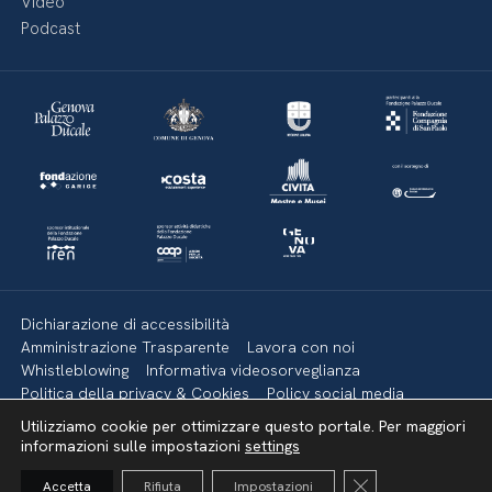
Video
Podcast
Dichiarazione di accessibilità
Amministrazione Trasparente
Lavora con noi
Whistleblowing
Informativa videosorveglianza
Politica della privacy & Cookies
Policy social media
Mappa del sito
Utilizziamo cookie per ottimizzare questo portale. Per maggiori
informazioni sulle impostazioni
settings
Torna su
Close GDPR Cooki
Accetta
Rifiuta
Impostazioni