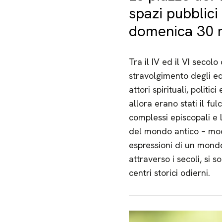
spazi pubblic
domenica 30 m
Tra il IV ed il VI seco
stravolgimento degli equ
attori spirituali, polit
allora erano stati il fu
complessi episcopali e 
del mondo antico – mod
espressioni di un mondo
attraverso i secoli, si
centri storici odierni.