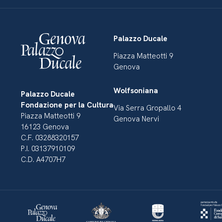
Palazzo Ducale
Piazza Matteotti 9
Genova
Wolfsoniana
Palazzo Ducale
Fondazione per la Cultura
Via Serra Gropallo 4
Piazza Matteotti 9
Genova Nervi
16123 Genova
C.F. 03288320157
P.I. 03137910109
C.D. A4707H7