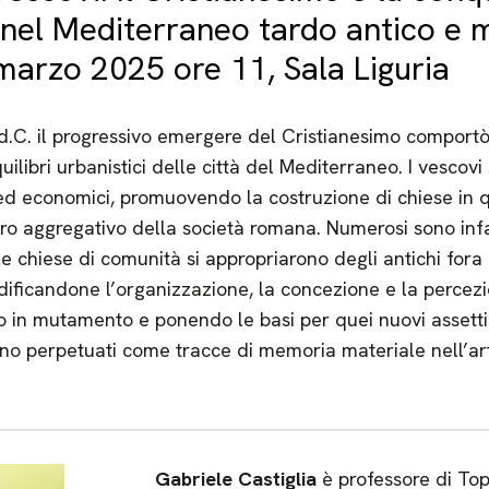
i nel Mediterraneo tardo antico e 
arzo 2025 ore 11, Sala Liguria
lo d.C. il progressivo emergere del Cristianesimo comport
ilibri urbanistici delle città del Mediterraneo. I vescovi
ici ed economici, promuovendo la costruzione di chiese in 
lcro aggregativo della società romana. Numerosi sono infatt
le chiese di comunità si appropriarono degli antichi fora
ificandone l’organizzazione, la concezione e la percezi
 in mutamento e ponendo le basi per quei nuovi assetti so
 sono perpetuati come tracce di memoria materiale nell’ar
Gabriele Castiglia
è professore di Top