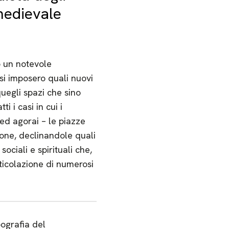
medievale
ò un notevole
 si imposero quali nuovi
quegli spazi che sino
i i casi in cui i
 ed agorai – le piazze
one, declinandole quali
ciali e spirituali che,
ticolazione di numerosi
ografia del