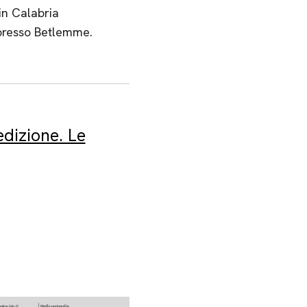
 in Calabria
, presso Betlemme.
dizione. Le