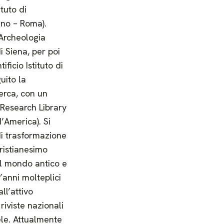
ituto di
ano – Roma).
 Archeologia
i Siena, per poi
ficio Istituto di
uito la
cerca, con un
 Research Library
d’America). Si
di trasformazione
ristianesimo
el mondo antico e
’anni molteplici
all’attivo
riviste nazionali
ele. Attualmente