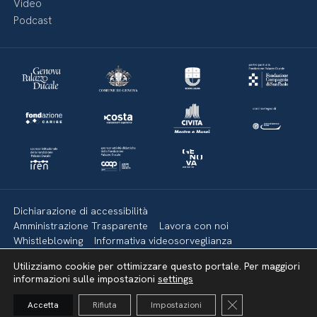
Video
Podcast
Dichiarazione di accessibilità
Amministrazione Trasparente
Lavora con noi
Whistleblowing
Informativa videosorveglianza
Politica della privacy & Cookies
Policy social media
Utilizziamo cookie per ottimizzare questo portale. Per maggiori
Mappa del sito
informazioni sulle impostazioni
settings
Close GDPR Cooki
Accetta
Rifiuta
Impostazioni
Torna su