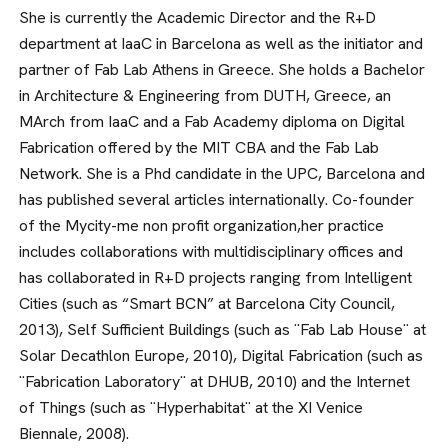
She is currently the Academic Director and the R+D
department at IaaC in Barcelona as well as the initiator and
partner of Fab Lab Athens in Greece. She holds a Bachelor
in Architecture & Engineering from DUTH, Greece, an
MArch from IaaC and a Fab Academy diploma on Digital
Fabrication offered by the MIT CBA and the Fab Lab
Network. She is a Phd candidate in the UPC, Barcelona and
has published several articles internationally. Co-founder
of the Mycity-me non profit organization,her practice
includes collaborations with multidisciplinary offices and
has collaborated in R+D projects ranging from Intelligent
Cities (such as “Smart BCN” at Barcelona City Council,
2013), Self Sufficient Buildings (such as ¨Fab Lab House¨ at
Solar Decathlon Europe, 2010), Digital Fabrication (such as
¨Fabrication Laboratory¨ at DHUB, 2010) and the Internet
of Things (such as ¨Hyperhabitat¨ at the XI Venice
Biennale, 2008).