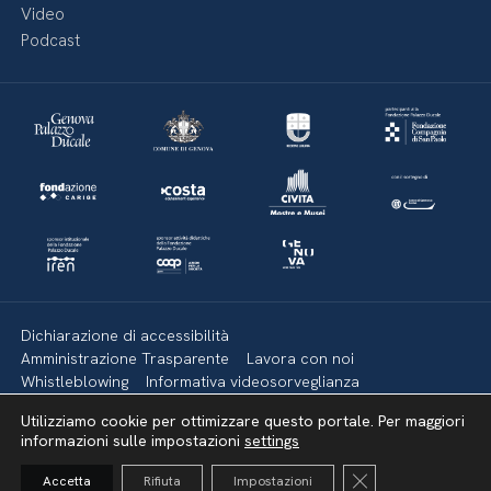
Video
Podcast
Dichiarazione di accessibilità
Amministrazione Trasparente
Lavora con noi
Whistleblowing
Informativa videosorveglianza
Politica della privacy & Cookies
Policy social media
Utilizziamo cookie per ottimizzare questo portale. Per maggiori
Mappa del sito
informazioni sulle impostazioni
settings
Close GDPR Cooki
Accetta
Rifiuta
Impostazioni
Torna su