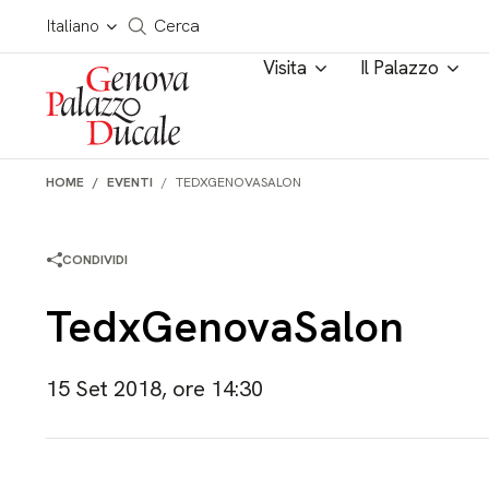
Salta al contenuto
Cerca in tutto il sito
Italiano
Cerca
Visita
Il Palazzo
HOME
EVENTI
TEDXGENOVASALON
CONDIVIDI
TedxGenovaSalon
15 Set 2018, ore 14:30