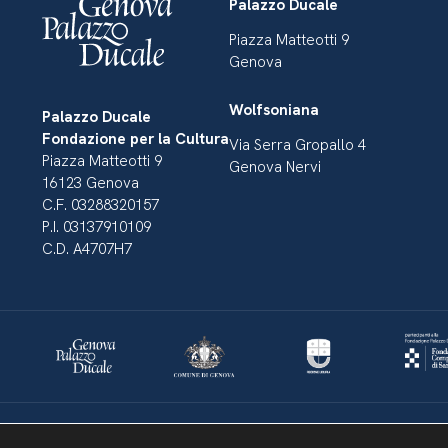
Palazzo Ducale
Piazza Matteotti 9
Genova
Wolfsoniana
Palazzo Ducale
Fondazione per la Cultura
Via Serra Gropallo 4
Piazza Matteotti 9
Genova Nervi
16123 Genova
C.F. 03288320157
P.I. 03137910109
C.D. A4707H7
Dichiarazione di accessibilità
Amministrazione Trasparente