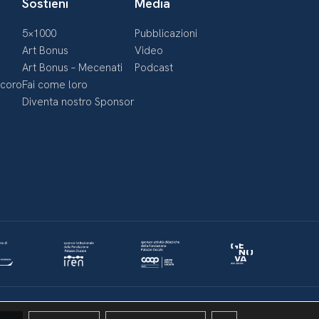
Sostieni
Media
5×1000
Pubblicazioni
Art Bonus
Video
Art Bonus – Mecenati
Podcast
ecoro
Fai come loro
Diventa nostro Sponsor
Politica della privacy & Cookies
Policy social media