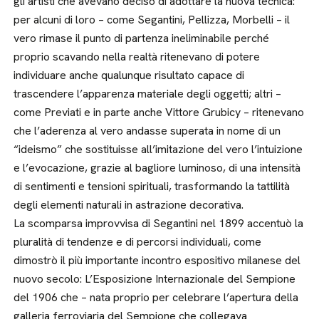
gli artisti che avevano deciso di adottare la nuova tecnica:
per alcuni di loro – come Segantini, Pellizza, Morbelli – il
vero rimase il punto di partenza ineliminabile perché
proprio scavando nella realtà ritenevano di potere
individuare anche qualunque risultato capace di
trascendere l’apparenza materiale degli oggetti; altri –
come Previati e in parte anche Vittore Grubicy – ritenevano
che l’aderenza al vero andasse superata in nome di un
“ideismo” che sostituisse all’imitazione del vero l’intuizione
e l’evocazione, grazie al bagliore luminoso, di una intensità
di sentimenti e tensioni spirituali, trasformando la tattilità
degli elementi naturali in astrazione decorativa.
La scomparsa improvvisa di Segantini nel 1899 accentuò la
pluralità di tendenze e di percorsi individuali, come
dimostrò il più importante incontro espositivo milanese del
nuovo secolo: L’Esposizione Internazionale del Sempione
del 1906 che – nata proprio per celebrare l’apertura della
galleria ferroviaria del Sempione che collegava