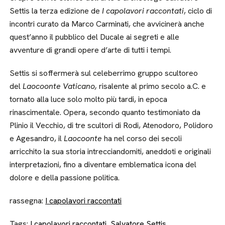
Settis la terza edizione de
I capolavori raccontati
, ciclo di
incontri curato da Marco Carminati, che avvicinerà anche
quest’anno il pubblico del Ducale ai segreti e alle
avventure di grandi opere d’arte di tutti i tempi.
Settis si soffermerà sul celeberrimo gruppo scultoreo
del
Laocoonte Vaticano,
risalente al primo secolo a.C. e
tornato alla luce solo molto più tardi, in epoca
rinascimentale. Opera, secondo quanto testimoniato da
Plinio il Vecchio, di tre scultori di Rodi, Atenodoro, Polidoro
e Agesandro, il
Laocoonte
ha nel corso dei secoli
arricchito la sua storia intrecciandomiti, aneddoti e originali
interpretazioni, fino a diventare emblematica icona del
dolore e della passione politica.
rassegna:
I capolavori raccontati
Tags:
I capolavori raccontati
,
Salvatore Settis