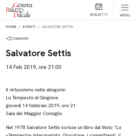
Salta al contenuto
BIGLIETTI
MENU
HOME
EVENTI
SALVATORE SETTIS
CONDIVIDI
Salvatore Settis
14 Feb 2019, ore 21:00
Il virtuosismo nelle allegorie:
La Tempesta
di Giogione
giovedì 14 febbraio 2019, ore 21
Sala del Maggior Consiglio
Nel 1978 Salvatore Settis scrisse un libro dal titolo “
La
«Tempesta» interpretata. Giorgione, i committenti, il