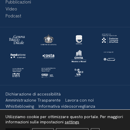
Pubblicazioni
Video
Podcast
Dichiarazione di accessibilità
Amministrazione Trasparente
Lavora con noi
Whistleblowing
Informativa videosorveglianza
Politica della privacy & Cookies
Policy social media
Utilizziamo cookie per ottimizzare questo portale. Per maggiori
Mappa del sito
informazioni sulle impostazioni
settings