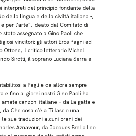
si interpreti del principio fondante della
o della lingua e della civiltà italiana -,
 e per l’arte”, ideato dal Comitato di
 è stato assegnato a Gino Paoli che
iosi vincitori: gli attori Eros Pagni ed
o Ottone, il critico letterario Michel
ondo Sirotti, il soprano Luciana Serra e
bilitosi a Pegli e da allora sempre
 e fino ai giorni nostri Gino Paoli ha
e amate canzoni italiane – da La gatta e
e, da Che cosa c’è a Ti lascio una
le sue traduzioni alcuni brani dei
Charles Aznavour, da Jacques Brel a Leo
ate al successo da altri artisti come