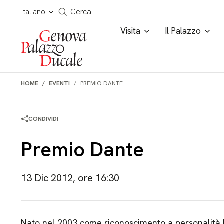
Salta al contenuto
Cerca in tutto il sito
Italiano
Cerca
Visita
Il Palazzo
HOME
EVENTI
PREMIO DANTE
CONDIVIDI
Premio Dante
13 Dic 2012, ore 16:30
Nato nel 2003 come riconoscimento a personalità li