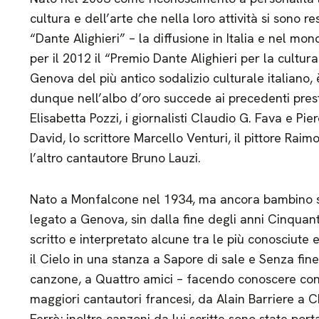
cultura e dell’arte che nella loro attività si sono re
“Dante Alighieri” – la diffusione in Italia e nel mond
per il 2012 il “Premio Dante Alighieri per la cultura
Genova del più antico sodalizio culturale italiano,
dunque nell’albo d’oro succede ai precedenti prestig
Elisabetta Pozzi, i giornalisti Claudio G. Fava e Pier
David, lo scrittore Marcello Venturi, il pittore Raim
l’altro cantautore Bruno Lauzi.
Nato a Monfalcone nel 1934, ma ancora bambino sta
legato a Genova, sin dalla fine degli anni Cinquanta
scritto e interpretato alcune tra le più conosciute 
il Cielo in una stanza a Sapore di sale e Senza fin
canzone, a Quattro amici – facendo conoscere con 
maggiori cantautori francesi, da Alain Barriere a 
Ferrè; inoltre canzoni da lui scritte sono state port