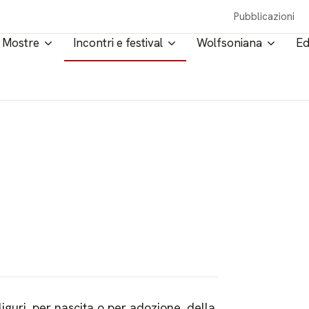
Pubblicazioni
Mostre
Incontri e festival
Wolfsoniana
Ed
guri, per nascita o per adozione, della