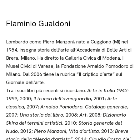
Flaminio Gualdoni
Lombardo come Piero Manzoni, nato a Cuggiono (Mi) nel
1954, insegna storia dell’arte all’Accademia di Belle Arti di
Brera, Milano. Ha diretto la Galleria Civica di Modena, i
Musei Civici di Varese, la Fondazione Arnaldo Pomodoro di
Milano. Dal 2006 tiene la rubrica “Il criptico d’arte” sul
Giornale dell’arte.
Tra i suoi libri più recenti si ricordano:
Arte in Italia 1943-
1999
, 2000;
Il trucco dell’avanguardia
, 2001;
Arte
classica
, 2007;
Arnaldo Pomodoro. Catalogo generale
,
2007;
Una storia del libro
, 2008;
Art
, 2008;
Dizionario
Skira dei termini artistici
, 2010;
Storia generale del
Nudo
, 2012;
Piero Manzoni, Vita d’artista
, 2013;
Breve
storia della “Merda d’artista”
, 2014;
Claudio Costa. Nei