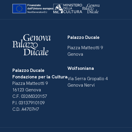
Palazzo Ducale
Piazza Matteotti 9
Genova
Wolfsoniana
Palazzo Ducale
Fondazione per la Cultura
Via Serra Gropallo 4
Piazza Matteotti 9
Genova Nervi
16123 Genova
C.F. 03288320157
P.I. 03137910109
C.D. A4707H7