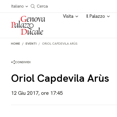
Salta al contenuto
Cerca in tutto il sito
Italiano
Cerca
Visita
Il Palazzo
HOME
EVENTI
ORIOL CAPDEVILA ARÙS
CONDIVIDI
Oriol Capdevila Arùs
12 Giu 2017, ore 17:45