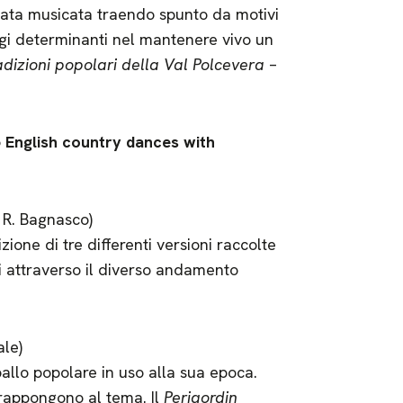
stata musicata traendo spunto da motivi
ggi determinanti nel mantenere vivo un
adizioni popolari della Val Polcevera
–
5
English country dances with
 R. Bagnasco)
ione di tre differenti versioni raccolte
ili attraverso il diverso andamento
ale)
ballo popolare in uso alla sua epoca.
vrappongono al tema. Il
Perigordin