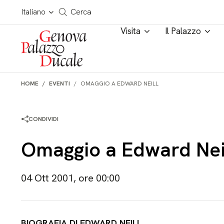
Salta al contenuto
Cerca in tutto il sito
Italiano
Cerca
Visita
Il Palazzo
HOME
EVENTI
OMAGGIO A EDWARD NEILL
CONDIVIDI
Omaggio a Edward Nei
04 Ott 2001, ore 00:00
BIOGRAFIA DI EDWARD NEILL