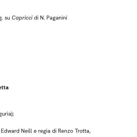
g. su
Capricci
di N. Paganini
etta
uria);
i Edward Neill e regia di Renzo Trotta,