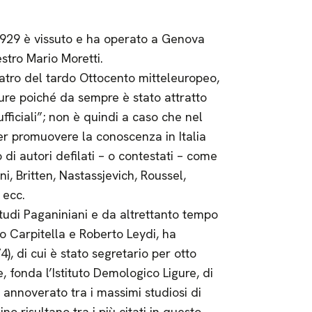
 1929 è vissuto e ha operato a Genova
stro Mario Moretti.
atro del tardo Ottocento mitteleuropeo,
gure poiché da sempre è stato attratto
fficiali”; non è quindi a caso che nel
er promuovere la conoscenza in Italia
 di autori defilati – o contestati – come
ni, Britten, Nastassjevich, Roussel,
 ecc.
 Studi Paganiniani e da altrettanto tempo
o Carpitella e Roberto Leydi, ha
), di cui è stato segretario per otto
e, fonda l’Istituto Demologico Ligure, di
 annoverato tra i massimi studiosi di
ino risultano tra i più citati in questo