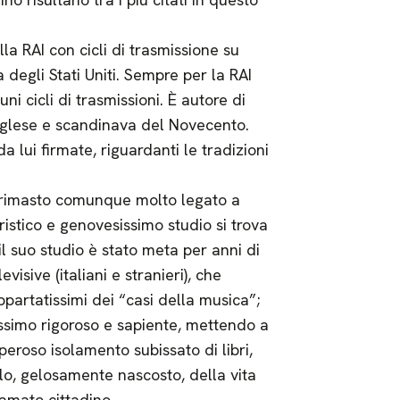
a RAI con cicli di trasmissione su
 degli Stati Uniti. Sempre per la RAI
i cicli di trasmissioni. È autore di
 inglese e scandinava del Novecento.
a lui firmate, riguardanti le tradizioni
è rimasto comunque molto legato a
ristico e genovesissimo studio si trova
 il suo studio è stato meta per anni di
isive (italiani e stranieri), che
ppartatissimi dei “casi della musica”;
lissimo rigoroso e sapiente, mettendo a
operoso isolamento subissato di libri,
llo, gelosamente nascosto, della vita
 amato cittadino.