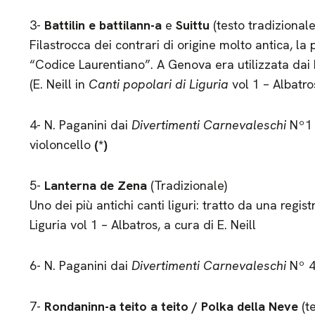
3-
Battilin e battilann-a
e
Suittu
(testo tradizional
Filastrocca dei contrari di origine molto antica, la
“Codice Laurentiano”. A Genova era utilizzata dai 
(E. Neill in
Canti popolari di Liguria
vol 1 – Albatro
4- N. Paganini dai
Divertimenti Carnevaleschi
Nº
violoncello
(*)
5-
Lanterna de Zena
(Tradizionale)
Uno dei più antichi canti liguri: tratto da una regis
Liguria vol 1 – Albatros, a cura di E. Neill
6- N. Paganini dai
Divertimenti Carnevaleschi
Nº 
7-
Rondaninn-a teito a teito / Polka della Neve
(te