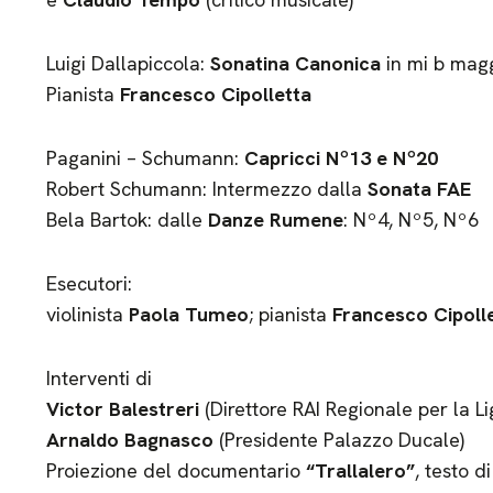
Luigi Dallapiccola:
Sonatina Canonica
in mi b mag
Pianista
Francesco Cipolletta
Paganini – Schumann:
Capricci Nº13 e Nº20
Robert Schumann: Intermezzo dalla
Sonata FAE
Bela Bartok: dalle
Danze Rumene
: Nº4, Nº5, Nº6
Esecutori:
violinista
Paola Tumeo
; pianista
Francesco Cipoll
Interventi di
Victor Balestreri
(Direttore RAI Regionale per la Lig
Arnaldo Bagnasco
(Presidente Palazzo Ducale)
Proiezione del documentario
“Trallalero”
, testo d