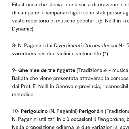
Filastrocca che sfocia in una sorta di orazione: è 
di campane: i campanari liguri sono stati persona
vasto repertorio di musiche popolari. (E. Neill in
Tr
Dynamic)
8- N. Paganini dai
Divertimenti Carnevaleschi
Nº 
variations
per due violini e violoncello
(*)
9-
Ghe n’ea de tre figgette
(Tradizionale – musica
Ballata che viene presentata attraverso la composiz
dal Prof. E. Neill in Genova e provincia, riconoscib
melodico
10-
Perigoldino
(N. Paganini)
Perigordin
(Tradizion
N. Paganini utilizzº in più occasioni il
Perigordino
, 
Nella proposizione odierna le due variazioni si so