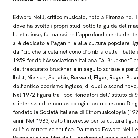
Edward Neill, critico musicale, nato a Firenze nel
dove ha svolto i propri studi sotto la guida del mae
Lo studioso, formatosi nell’approfondimento del te
si è dedicato a Paganini e alla cultura popolare li
da “ciò che si cela nel cono d’ombra delle ribalte u
1959 fondò l’Associazione Italiana “A. Bruckner” p
del trascurato Bruckner e in seguito scrisse e parlò
Ilolst, Nielsen, Skrjabin, Berwald, Elgar, Reger, Buso
dell’antico operismo inglese, di quello scandinavo,
Nel 1972 figura tra i soci fondatori dell’Istituto di
si interessa di etnomusicologia tanto che, con Dieg
fondato la Società Italiana di Etnomusicologia (1974
anni. Nel 1983, dato l’interesse per la cultura ligur
cui è direttore scientifico. Da tempo Edward Neill è
Paganini e i sei libri da lui dedicati al genio del viol