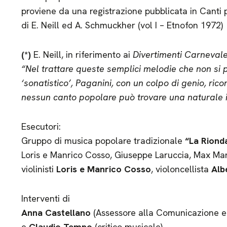
proviene da una registrazione pubblicata in Canti
di E. Neill ed A. Schmuckher (vol I – Etnofon 1972)
(*)
E. Neill, in riferimento ai
Divertimenti Carnevale
“Nel trattare queste semplici melodie che non si 
‘sonatistico’, Paganini, con un colpo di genio, ric
nessun canto popolare può trovare una naturale i
Esecutori:
Gruppo di musica popolare tradizionale
“La Riond
Loris e Manrico Cosso, Giuseppe Laruccia, Max Manf
violinisti
Loris e Manrico Cosso
, violoncellista
Alb
Interventi di
Anna Castellano
(Assessore alla Comunicazione e 
e
Claudio Tempo
(critico musicale)