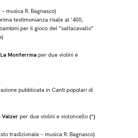
e – musica R. Bagnasco)
 prima testimonianza risale al ‘400,
bambini per il gioco del “saltacavallo”
s)
1
La Monferrina
per due violini e
trazione pubblicata in Canti popolari di
4
Valzer
per due violini e violoncello
(*)
sto tradizionale – musica R. Bagnasco)