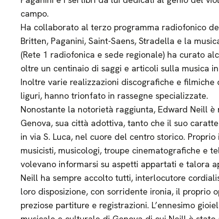
campo.
Ha collaborato al terzo programma radiofonico dell
Britten, Paganini, Saint-Saens, Stradella e la musica
(Rete 1 radiofonica e sede regionale) ha curato alcun
oltre un centinaio di saggi e articoli sulla musica
Inoltre varie realizzazioni discografiche e filmiche d
liguri, hanno trionfato in rassegne specializzate.
Nonostante la notorietà raggiunta, Edward Neill 
Genova, sua città adottiva, tanto che il suo caratte
in via S. Luca, nel cuore del centro storico. Proprio
musicisti, musicologi, troupe cinematografiche e telev
volevano informarsi su aspetti appartati e talora a
Neill ha sempre accolto tutti, interlocutore cordia
loro disposizione, con sorridente ironia, il proprio 
preziose partiture e registrazioni. L’ennesimo gioie
musicale e culturale di Genova di cui Neill è stato