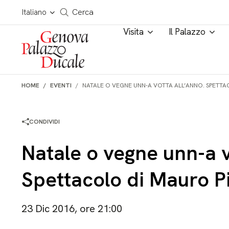
Salta al contenuto
Cerca in tutto il sito
Italiano
Cerca
Visita
Il Palazzo
HOME
EVENTI
NATALE O VEGNE UNN-A VOTTA ALL’ANNO. SPETT
CONDIVIDI
Natale o vegne unn-a v
Spettacolo di Mauro P
23 Dic 2016, ore 21:00