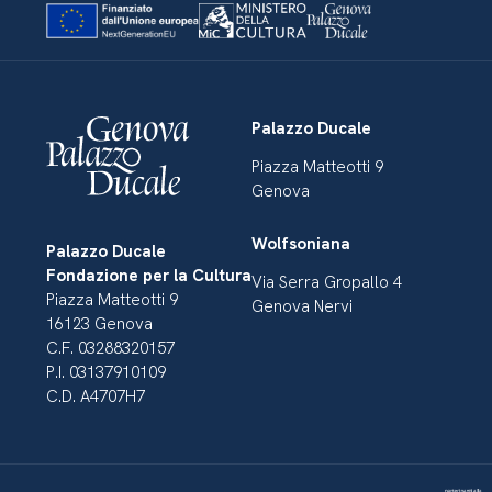
Palazzo Ducale
Piazza Matteotti 9
Genova
Wolfsoniana
Palazzo Ducale
Fondazione per la Cultura
Via Serra Gropallo 4
Piazza Matteotti 9
Genova Nervi
16123 Genova
C.F. 03288320157
P.I. 03137910109
C.D. A4707H7