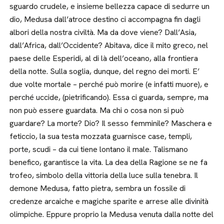
sguardo crudele, e insieme bellezza capace di sedurre un
dio, Medusa dall’atroce destino ci accompagna fin dagli
albori della nostra civiltà. Ma da dove viene? Dall’Asia,
dall’Africa, dall’Occidente? Abitava, dice il mito greco, nel
paese delle Esperidi, al di là dell’oceano, alla frontiera
della notte. Sulla soglia, dunque, del regno dei morti. E’
due volte mortale – perché può morire (e infatti muore), e
perché uccide, (pietrificando). Essa ci guarda, sempre, ma
non può essere guardata. Ma chi o cosa non si può
guardare? La morte? Dio? Il sesso femminile? Maschera e
feticcio, la sua testa mozzata guarnisce case, templi,
porte, scudi – da cui tiene lontano il male. Talismano
benefico, garantisce la vita. La dea della Ragione se ne fa
trofeo, simbolo della vittoria della luce sulla tenebra. Il
demone Medusa, fatto pietra, sembra un fossile di
credenze arcaiche e magiche sparite e arrese alle divinità
olimpiche. Eppure proprio la Medusa venuta dalla notte del