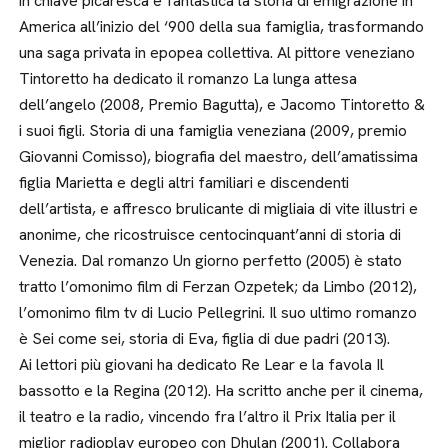
in chiave picaresca e fantastica la storia di emigrazione in
America all’inizio del ‘900 della sua famiglia, trasformando
una saga privata in epopea collettiva. Al pittore veneziano
Tintoretto ha dedicato il romanzo La lunga attesa
dell’angelo (2008, Premio Bagutta), e Jacomo Tintoretto &
i suoi figli. Storia di una famiglia veneziana (2009, premio
Giovanni Comisso), biografia del maestro, dell’amatissima
figlia Marietta e degli altri familiari e discendenti
dell’artista, e affresco brulicante di migliaia di vite illustri e
anonime, che ricostruisce centocinquant’anni di storia di
Venezia. Dal romanzo Un giorno perfetto (2005) è stato
tratto l’omonimo film di Ferzan Ozpetek; da Limbo (2012),
l’omonimo film tv di Lucio Pellegrini. Il suo ultimo romanzo
è Sei come sei, storia di Eva, figlia di due padri (2013).
Ai lettori più giovani ha dedicato Re Lear e la favola Il
bassotto e la Regina (2012). Ha scritto anche per il cinema,
il teatro e la radio, vincendo fra l’altro il Prix Italia per il
miglior radioplay europeo con Dhulan (2001). Collabora