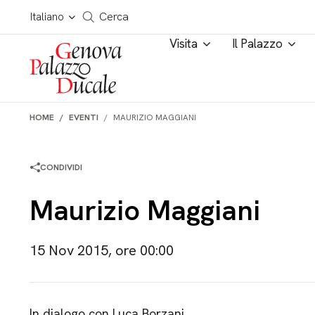
Salta al contenuto
Cerca in tutto il sito
Italiano
Cerca
Visita
Il Palazzo
HOME
EVENTI
MAURIZIO MAGGIANI
CONDIVIDI
Maurizio Maggiani
15 Nov 2015, ore 00:00
In dialogo con Luca Borzani