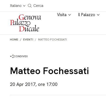
Salta al contenuto
Cerca in tutto il sito
Italiano
Cerca
Visita
Il Palazzo
HOME
EVENTI
MATTEO FOCHESSATI
CONDIVIDI
Matteo Fochessati
20 Apr 2017, ore 17:00