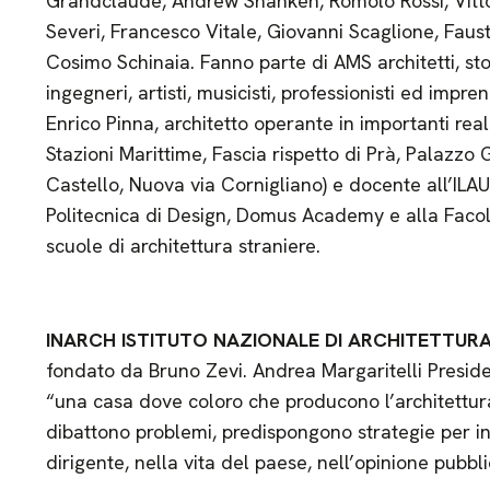
Grandclaude, Andrew Shanken, Romolo Rossi, Vitto
Severi, Francesco Vitale, Giovanni Scaglione, Fausto
Cosimo Schinaia. Fanno parte di AMS architetti, storic
ingegneri, artisti, musicisti, professionisti ed impren
Enrico Pinna, architetto operante in importanti real
Stazioni Marittime, Fascia rispetto di Prà, Palazzo 
Castello, Nuova via Cornigliano) e docente all’ILA
Politecnica di Design, Domus Academy e alla Facolt
scuole di architettura straniere.
INARCH ISTITUTO NAZIONALE DI ARCHITETTUR
fondato da Bruno Zevi. Andrea Margaritelli Presid
“una casa dove coloro che producono l’architettura 
dibattono problemi, predispongono strategie per in
dirigente, nella vita del paese, nell’opinione pubbl