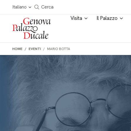
Salta al contenuto
Cerca in tutto il sito
Italiano
Cerca
Visita
Il Palazzo
HOME
EVENTI
MARIO BOTTA