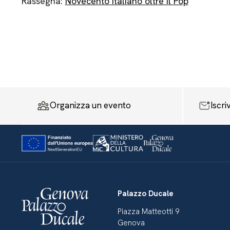
Rassegna:
Novecento italiano oltre il Pop
Organizza un evento
Iscri
Palazzo Ducale
Piazza Matteotti 9
Genova