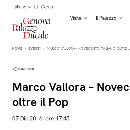
Salta al contenuto
Cerca in tutto il sito
Italiano
Cerca
Visita
Il Palazzo
HOME
EVENTI
MARCO VALLORA – NOVECENTO ITALIANO OLTRE IL
CONDIVIDI
Marco Vallora – Novec
oltre il Pop
07 Dic 2016, ore 17:45