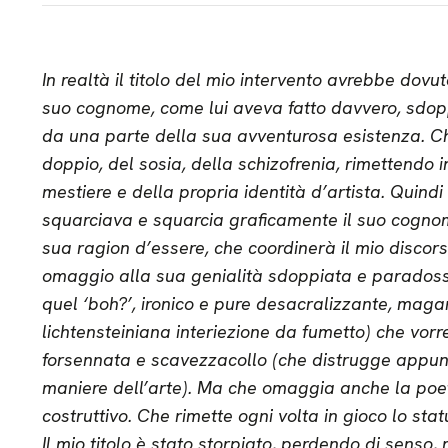
In realtà il titolo del mio intervento avrebbe dovu
suo cognome, come lui aveva fatto davvero, sdoppi
da una parte della sua avventurosa esistenza. Che
doppio, del sosia, della schizofrenia, rimettendo in
mestiere e della propria identità d’artista. Quindi
squarciava e squarcia graficamente il suo cognom
sua ragion d’essere, che coordinerà il mio discor
omaggio alla sua genialità sdoppiata e paradoss
quel ‘boh?’, ironico e pure desacralizzante, mag
lichtensteiniana interiezione da fumetto) che vor
forsennata e scavezzacollo (che distrugge appunto
maniere dell’arte). Ma che omaggia anche la poe
costruttivo. Che rimette ogni volta in gioco lo stat
Il mio titolo è stato storpiato, perdendo di senso,