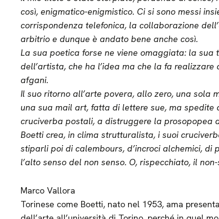
così, enigmatico-enigmistico. Ci si sono messi insi
corrispondenza telefonica, la collaborazione dell
arbitrio e dunque è andato bene anche così.
La sua poetica forse ne viene omaggiata: la sua 
dell’artista, che ha l’idea ma che la fa realizzare 
afgani.
Il suo ritorno all’arte povera, allo zero, una sola
una sua mail art, fatta di lettere sue, ma spedite da
cruciverba postali, a distruggere la prosopopea di
Boetti crea, in clima strutturalista, i suoi crucive
stiparli poi di calembours, d’incroci alchemici, di
l’alto senso del non senso. O, rispecchiato, il non
Marco Vallora
Torinese come Boetti, nato nel 1953, ama presentar
dell’arte all’università di Torino, perché in quel 