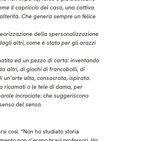
eme il capriccio del caso, una cattiva
’alterità. Che genera sempre un felice
teorizzazione della spersonalizzazione
dagli altri, come è stato per gli arazzi
 matita ed un pezzo di carta: inventando
 altri, di giochi di francobolli, di
 un’arte alta, consacrata, ispirata.
rba ricamati o le tele di dama, per
 parole incrociate: che suggeriscono
-senso del senso.
si così: “Non ho studiato storia
momento non c’erano bravi professori. Ho