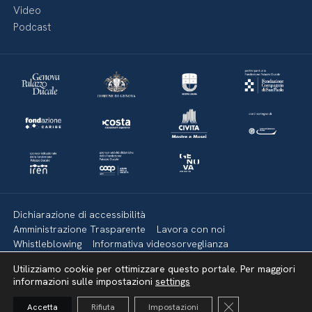
Video
Podcast
Dichiarazione di accessibilità
Amministrazione Trasparente
Lavora con noi
Whistleblowing
Informativa videosorveglianza
Politica della privacy & Cookies
Policy social media
Utilizziamo cookie per ottimizzare questo portale. Per maggiori
Mappa del sito
informazioni sulle impostazioni
settings
Close GDPR Cooki
Accetta
Rifiuta
Impostazioni