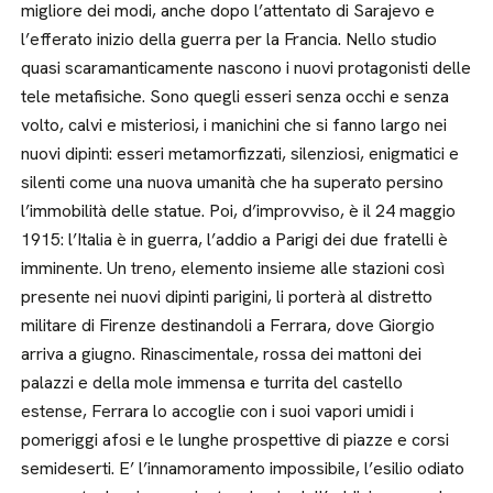
migliore dei modi, anche dopo l’attentato di Sarajevo e
l’efferato inizio della guerra per la Francia. Nello studio
quasi scaramanticamente nascono i nuovi protagonisti delle
tele metafisiche. Sono quegli esseri senza occhi e senza
volto, calvi e misteriosi, i manichini che si fanno largo nei
nuovi dipinti: esseri metamorfizzati, silenziosi, enigmatici e
silenti come una nuova umanità che ha superato persino
l’immobilità delle statue. Poi, d’improvviso, è il 24 maggio
1915: l’Italia è in guerra, l’addio a Parigi dei due fratelli è
imminente. Un treno, elemento insieme alle stazioni così
presente nei nuovi dipinti parigini, li porterà al distretto
militare di Firenze destinandoli a Ferrara, dove Giorgio
arriva a giugno. Rinascimentale, rossa dei mattoni dei
palazzi e della mole immensa e turrita del castello
estense, Ferrara lo accoglie con i suoi vapori umidi i
pomeriggi afosi e le lunghe prospettive di piazze e corsi
semideserti. E’ l’innamoramento impossibile, l’esilio odiato