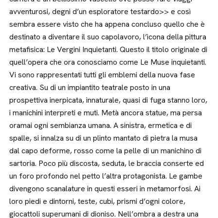
avventurosi, degni d’un esploratore testardo>> e così
sembra essere visto che ha appena concluso quello che è
destinato a diventare il suo capolavoro, l’icona della pittura
metafisica: Le Vergini Inquietanti. Questo il titolo originale di
quell’opera che ora conosciamo come Le Muse inquietanti.
Vi sono rappresentati tutti gli emblemi della nuova fase
creativa. Su di un impiantito teatrale posto in una
prospettiva inerpicata, innaturale, quasi di fuga stanno loro,
i manichini interpreti e muti. Metà ancora statue, ma persa
oramai ogni sembianza umana. A sinistra, ermetica e di
spalle, si innalza su di un plinto mantato di pietra la musa
dal capo deforme, rosso come la pelle di un manichino di
sartoria. Poco più discosta, seduta, le braccia conserte ed
un foro profondo nel petto l’altra protagonista. Le gambe
divengono scanalature in questi esseri in metamorfosi. Ai
loro piedi e dintorni, teste, cubi, prismi d’ogni colore,
giocattoli superumani di dioniso. Nell’ombra a destra una