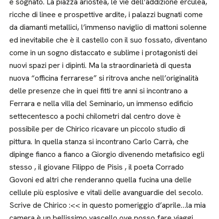
e sognato. La piazza ariostea, le vie dell’addizione erculea,
ricche di linee e prospettive ardite, i palazzi bugnati come
da diamanti metallici, l’immenso naviglio di mattoni solenne
ed inevitabile che è il castello con il suo fossato, diventano
come in un sogno distaccato e sublime i protagonisti dei
nuovi spazi per i dipinti. Ma la straordinarietà di questa
nuova “officina ferrarese” si ritrova anche nell’originalità
delle presenze che in quei fitti tre anni si incontrano a
Ferrara e nella villa del Seminario, un immenso edificio
settecentesco a pochi chilometri dal centro dove è
possibile per de Chirico ricavare un piccolo studio di
pittura. In quella stanza si incontrano Carlo Carrà, che
dipinge fianco a fianco a Giorgio divenendo metafisico egli
stesso , il giovane Filippo de Pisis , il poeta Corrado
Govoni ed altri che renderanno quella fucina una delle
cellule più esplosive e vitali delle avanguardie del secolo.
Scrive de Chirico :<< in questo pomeriggio d’aprile…la mia
camera è un bellissimo vascello ove posso fare viaggi