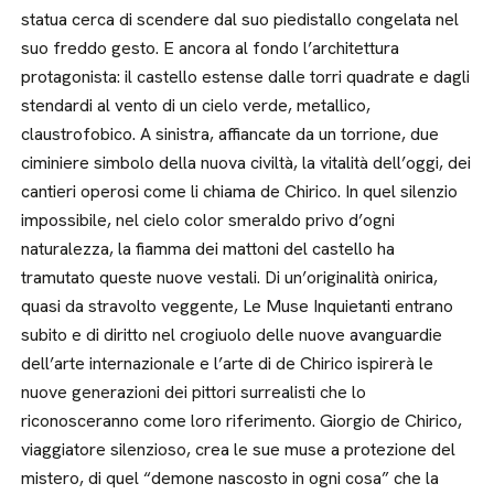
statua cerca di scendere dal suo piedistallo congelata nel
suo freddo gesto. E ancora al fondo l’architettura
protagonista: il castello estense dalle torri quadrate e dagli
stendardi al vento di un cielo verde, metallico,
claustrofobico. A sinistra, affiancate da un torrione, due
ciminiere simbolo della nuova civiltà, la vitalità dell’oggi, dei
cantieri operosi come li chiama de Chirico. In quel silenzio
impossibile, nel cielo color smeraldo privo d’ogni
naturalezza, la fiamma dei mattoni del castello ha
tramutato queste nuove vestali. Di un’originalità onirica,
quasi da stravolto veggente, Le Muse Inquietanti entrano
subito e di diritto nel crogiuolo delle nuove avanguardie
dell’arte internazionale e l’arte di de Chirico ispirerà le
nuove generazioni dei pittori surrealisti che lo
riconosceranno come loro riferimento. Giorgio de Chirico,
viaggiatore silenzioso, crea le sue muse a protezione del
mistero, di quel “demone nascosto in ogni cosa” che la