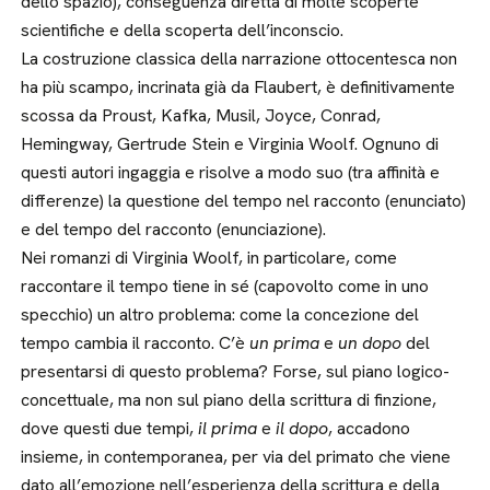
dello spazio), conseguenza diretta di molte scoperte
scientifiche e della scoperta dell’inconscio.
La costruzione classica della narrazione ottocentesca non
ha più scampo, incrinata già da Flaubert, è definitivamente
scossa da Proust, Kafka, Musil, Joyce, Conrad,
Hemingway, Gertrude Stein e Virginia Woolf. Ognuno di
questi autori ingaggia e risolve a modo suo (tra affinità e
differenze) la questione del tempo nel racconto (enunciato)
e del tempo del racconto (enunciazione).
Nei romanzi di Virginia Woolf, in particolare, come
raccontare il tempo tiene in sé (capovolto come in uno
specchio) un altro problema: come la concezione del
tempo cambia il racconto. C’è
un prima
e
un dopo
del
presentarsi di questo problema? Forse, sul piano logico-
concettuale, ma non sul piano della scrittura di finzione,
dove questi due tempi,
il prima
e
il dopo
, accadono
insieme, in contemporanea, per via del primato che viene
dato all’emozione nell’esperienza della scrittura e della