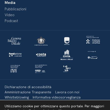
Media
Pubblicazioni
Video
Podcast
Dichiarazione di accessibilità
Amministrazione Trasparente
Lavora con noi
Whistleblowing
Informativa videosorveglianza
Politica della privacy & Cookies
Policy social media
Utilizziamo cookie per ottimizzare questo portale. Per maggiori
Mappa del sito