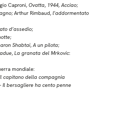
rgio Caproni,
Ovatta
,
1944,
Acciao
;
sagno
; Arthur Rimbaud,
l’addormentato
tato d’assedio
;
otte
;
aron Shabtai
,
A un pilota
;
tadue
,
La granata del Mrkovic
:
guerra mondiale:
– Il capitano della compagnia
 – Il bersagliere ha cento penne