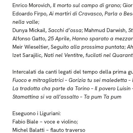
Enrico Morovich,
Il morto sul campo di grano
; Gio
Edoardo Firpo,
Ai martiri di Cravasco
,
Parla o Be
nella valle
;
Dunya Mickail,
Sacchi d’ossa
; Mahmud Darwish,
S
Alfonso Gatto,
25 Aprile
,
Hanno sparato a mezzan
Meir Wieseltier, S
eguito alla prossima puntata
;
Ah
Izet Sarajilic,
Nati nel Ventitre
,
fucilati nel Quaran
Intercalati da canti legati del tempo della prima 
Fuoco e mitragliatrici – Gorizia tu sei maledetta 
La tradotta cha parte da Torino – Il povero Luisin
Stamattina si va all’assalto – Ta pum Ta pum
Eseguono i Liguriani:
Fabio Biale – voce e violino;
Michel Balatti – flauto traverso