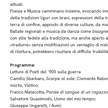
attuali.
Poesia e Musica camminano insieme, evocando imma
delle tradizioni liguri con brani, espressioni della m
terra di confine, approdo di diverse culture, da ma
Ballate regionali e musica da danza come
bisagne,
con stile fedele alla tradizione, ma anche aperto a
«tradurre» senza mistificazioni un ventaglio di mel
di rilettura, potrebbero risultare di difficile fruibil
Programma:
Letture di Poeti del ‘900 sulla guerra
Camillo Sbarbaro,
Scarpe al sole
; Clemente Rebo
morta
,
Viatico
;
Franco Matacotta,
Parole di sangue di un ragazzo
Salvatore Quasimodo,
Uomo del mio tempo
;
Giuseppe Ungaretti,
I fiumi
;