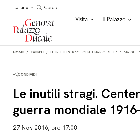
Salta al contenuto
Cerca in tutto il sito
Italiano
Cerca
Visita
Il Palazzo
HOME
EVENTI
LE INUTILI STRAGI. CENTENARIO DELLA PRIMA GU
CONDIVIDI
Le inutili stragi. Cent
guerra mondiale 1916
27 Nov 2016, ore 17:00