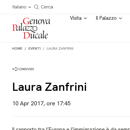
Salta al contenuto
Cerca in tutto il sito
Italiano
Cerca
Visita
Il Palazzo
HOME
EVENTI
LAURA ZANFRINI
CONDIVIDI
Laura Zanfrini
10 Apr 2017, ore 17:45
Il rapporto tra l’Europa e l’immigrazione è da se