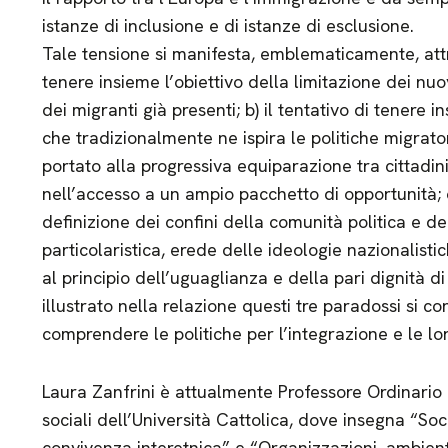
istanze di inclusione e di istanze di esclusione.
Tale tensione si manifesta, emblematicamente, attra
tenere insieme l’obiettivo della limitazione dei nuo
dei migranti già presenti; b) il tentativo di tenere 
che tradizionalmente ne ispira le politiche migratori
portato alla progressiva equiparazione tra cittadini 
nell’accesso a un ampio pacchetto di opportunità; c)
definizione dei confini della comunità politica e de
particolaristica, erede delle ideologie nazionalistic
al principio dell’uguaglianza e della pari dignità d
illustrato nella relazione questi tre paradossi si c
comprendere le politiche per l’integrazione e le l
Laura Zanfrini è attualmente Professore Ordinario p
sociali dell’Università Cattolica, dove insegna “Soc
convivenza interetnica” e “Organizzazioni, ambient