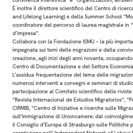
È inoltre il direttore scientifico del Centro di ric
and Lifelong Learning) e della Summer School “Mobi
coordinatore del percorso di laurea magistrale in 
d’impresa”.
Collabora con la Fondazione ISMU – la più important
impegnata sui temi delle migrazioni e della convive
creazione, agli inizi degli anni novanta, occupando
Centro di Documentazione e del Settore Economia
L’assidua frequentazione del tema delle migrazioni 
numerosi interventi a convegni e seminari di studio i
partecipazione al Comitato scientifico delle rivist
“Revista Internacional de Estudios Migratorios”, “
CIRMIB, “Centro di Iniziative e ricerche sulle Migra
sull’Immigrazione di Unioncamere; dal coinvolgimen
il Consiglio d’Europa di Strasburgo sulle Politiche 
cooptazione nell’ Independent Network of Labour M