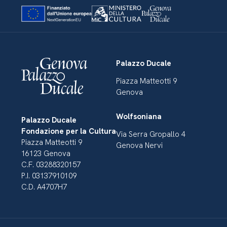
Palazzo Ducale
Piazza Matteotti 9
Genova
Wolfsoniana
Palazzo Ducale
Fondazione per la Cultura
Via Serra Gropallo 4
Piazza Matteotti 9
Genova Nervi
16123 Genova
C.F. 03288320157
P.I. 03137910109
C.D. A4707H7