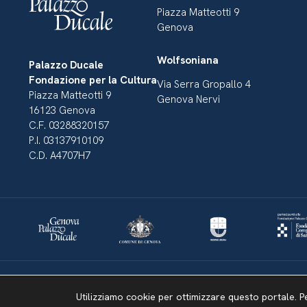
Piazza Matteotti 9
Genova
Wolfsoniana
Palazzo Ducale
Fondazione per la Cultura
Via Serra Gropallo 4
Piazza Matteotti 9
Genova Nervi
16123 Genova
C.F. 03288320157
P.I. 03137910109
C.D. A4707H7
Dichiarazione di accessibilità
Amministrazione Trasparente
Mappa del sito
Utilizziamo cookie per ottimizzare questo portale. P