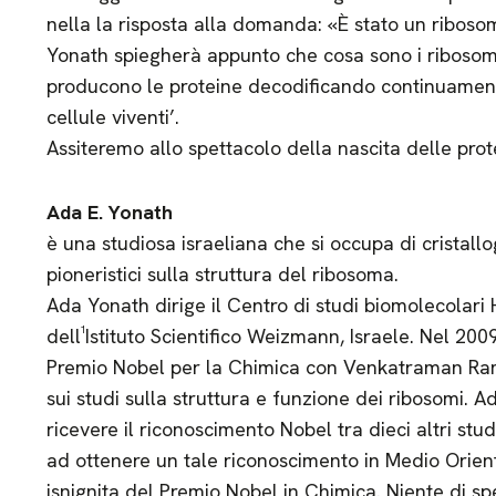
nella la risposta alla domanda: «È stato un riboso
Yonath spiegherà appunto che cosa sono i ribosomi, 
producono le proteine decodificando continuament
cellule viventi’.
Assiteremo allo spettacolo della nascita delle prot
Ada E. Yonath
è una studiosa israeliana che si occupa di cristallog
pioneristici sulla struttura del ribosoma.
Ada Yonath dirige il Centro di studi biomolecolar
dell¹Istituto Scientifico Weizmann, Israele. Nel 200
Premio Nobel per la Chimica con Venkatraman Ram
sui studi sulla struttura e funzione dei ribosomi. 
ricevere il riconoscimento Nobel tra dieci altri stud
ad ottenere un tale riconoscimento in Medio Orient
isnignita del Premio Nobel in Chimica. Niente di s