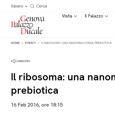
Salta al contenuto
Cerca in tutto il sito
Italiano
Cerca
Visita
Il Palazzo
HOME
EVENTI
IL RIBOSOMA: UNA NANOMACCHINA PREBIOTICA
CONDIVIDI
Il ribosoma: una nan
prebiotica
16 Feb 2016, ore 18:15