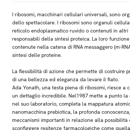
I ribosomi, macchinari cellulari universali, sono or
dello spettacolare. I ribosomi sono organuli cellula
reticolo endoplasmatico ruvido o contenuti in altri 
responsabili della sintesi proteica. La loro funzion
contenute nella catena di RNA messaggero (m-RNA).
sintesi delle proteine.
La flessibilità di azione che permette di costruire
di una bellezza ed eleganza da levare il fiato.
Ada Yonath, una testa piena di ribosomi, riesce a cr
un dettaglio incredibile. Nel1987 mette a punto la 
nel suo laboratorio, completa la mappatura atomi
nanomacchina prebiotica, la profonda conoscenza
meccanismi importanti in relazione alla possibilità 
sconfiggere resitenze farmacologiche come quella a