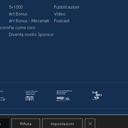
5×1000
Pubblicazioni
Art Bonus
Video
Art Bonus – Mecenati
Podcast
ecoro
Fai come loro
Diventa nostro Sponsor
Politica della privacy & Cookies
Policy social media
Close GDPR Cookie 
a
Rifiuta
Impostazioni