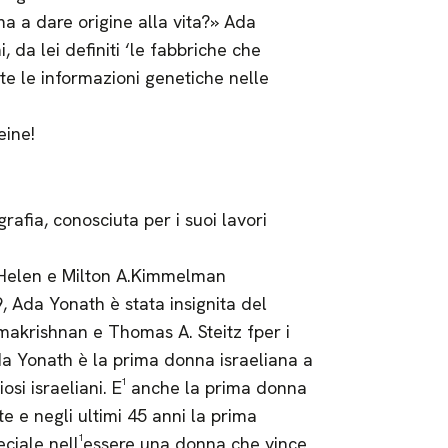
ma a dare origine alla vita?» Ada
da lei definiti ‘le fabbriche che
e le informazioni genetiche nelle
eine!
rafia, conosciuta per i suoi lavori
i Helen e Milton A.Kimmelman
9, Ada Yonath è stata insignita del
akrishnan e Thomas A. Steitz fper i
Ada Yonath è la prima donna israeliana a
iosi israeliani. E¹ anche la prima donna
e e negli ultimi 45 anni la prima
peciale nell¹essere una donna che vince