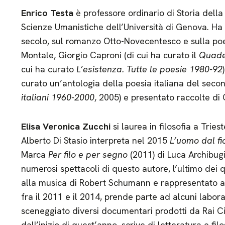
Enrico Testa
è professore ordinario di Storia della
Scienze Umanistiche dell’Università di Genova. Ha 
secolo, sul romanzo Otto-Novecentesco e sulla poes
Montale, Giorgio Caproni (di cui ha curato il
Quader
cui ha curato
L’esistenza. Tutte le poesie 1980-92
curato un’antologia della poesia italiana del sec
italiani 1960-2000
, 2005) e presentato raccolte di
Elisa Veronica Zucchi
si laurea in filosofia a Tri
Alberto Di Stasio interpreta nel 2015
L’uomo dal fi
Marca
Per filo e per segno
(2011) di Luca Archibugi
numerosi spettacoli di questo autore, l’ultimo dei 
alla musica di Robert Schumann e rappresentato al
fra il 2011 e il 2014, prende parte ad alcuni labor
sceneggiato diversi documentari prodotti da Rai Ci
dall’inizio di quest’anno, scrive di letteratura e fil