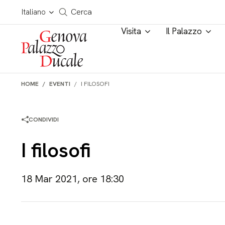
Salta al contenuto
Cerca in tutto il sito
Italiano
Cerca
Visita
Il Palazzo
HOME
EVENTI
I FILOSOFI
CONDIVIDI
I filosofi
18 Mar 2021, ore 18:30