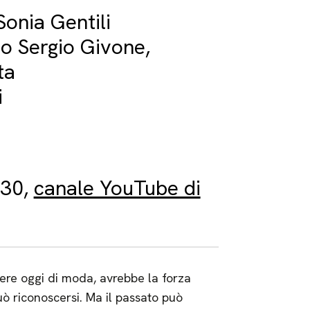
onia Gentili
no Sergio Givone,
ta
i
.30,
canale YouTube di
nere oggi di moda, avrebbe la forza
ò riconoscersi. Ma il passato può