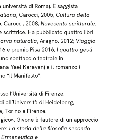
 università di Roma). È saggista
taliana
, Carocci, 2005;
Cultura della
o
. Carocci, 2008;
Novecento scritturale.
e scrittrice. Ha pubblicato quattro libri
arva naturalia
, Aragno, 2012;
Viaggio
16 e premio Pisa 2016;
I quattro gesti
uno spettacolo teatrale in
iana Yael Karavan) e il romanzo
I
o “il Manifesto”.
so l’Università di Firenze.
di all’Università di Heidelberg,
a, Torino e Firenze.
gico», Givone è fautore di un approccio
ere:
La storia della filosofia secondo
,
Ermeneutica e