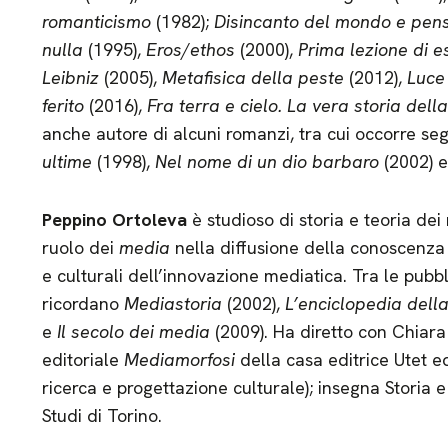
romanticismo
(1982);
Disincanto del mondo e pens
nulla
(1995),
Eros/ethos
(2000),
Prima lezione di e
Leibniz
(2005),
Metafisica della peste
(2012),
Luce
ferito
(2016),
Fra terra e cielo. La vera storia del
anche autore di alcuni romanzi, tra cui occorre se
ultime
(1998),
Nel nome di un dio barbaro
(2002) 
Peppino Ortoleva
è studioso di storia e teoria dei
ruolo dei
media
nella diffusione della conoscenza 
e culturali dell’innovazione mediatica. Tra le pubbli
ricordano
Mediastoria
(2002),
L’enciclopedia della
e
Il secolo dei media
(2009). Ha diretto con Chiara
editoriale
Mediamorfosi
della casa editrice Utet e
ricerca e progettazione culturale); insegna Storia e
Studi di Torino.