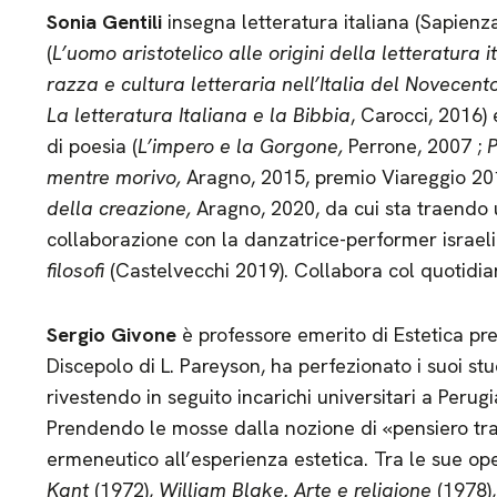
Sonia Gentili
insegna letteratura italiana (Sapienza
(
L’uomo aristotelico alle origini della letteratura i
razza e cultura letteraria nell’Italia del Novecent
La letteratura Italiana e la Bibbia
, Carocci, 2016) 
di poesia (
L’impero e la Gorgone,
Perrone, 2007 ;
P
mentre morivo,
Aragno, 2015, premio Viareggio 20
della creazione,
Aragno, 2020, da cui sta traendo 
collaborazione con la danzatrice-performer israel
filosofi
(Castelvecchi 2019). Collabora col quotidian
Sergio Givone
è professore emerito di Estetica pres
Discepolo di L. Pareyson, ha perfezionato i suoi stu
rivestendo in seguito incarichi universitari a Perugi
Prendendo le mosse dalla nozione di «pensiero tra
ermeneutico all’esperienza estetica. Tra le sue op
Kant
(1972),
William Blake. Arte e religione
(1978)