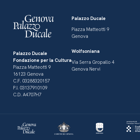
Palazzo Ducale
Piazza Matteotti 9
Genova
Wolfsoniana
Palazzo Ducale
Fondazione per la Cultura
Via Serra Gropallo 4
Piazza Matteotti 9
Genova Nervi
16123 Genova
C.F. 03288320157
P.I. 03137910109
C.D. A4707H7