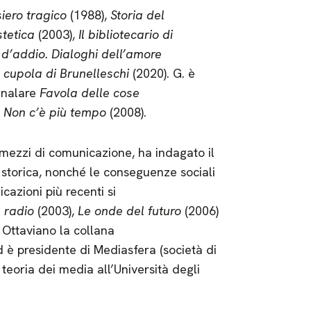
iero tragico
(1988),
Storia del
stetica
(2003),
Il bibliotecario di
 d’addio. Dialoghi dell’amore
la cupola di Brunelleschi
(2020). G. è
gnalare
Favola delle cose
e
Non c’è più tempo
(2008).
 mezzi di comunicazione, ha indagato il
storica, nonché le conseguenze sociali
cazioni più recenti si
 radio
(2003),
Le onde del futuro
(2006)
 Ottaviano la collana
d è presidente di Mediasfera (società di
 teoria dei media all’Università degli