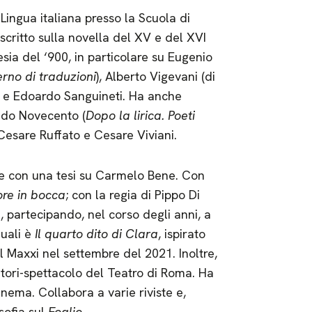
 Lingua italiana presso la Scuola di
scritto sulla novella del XV e del XVI
ia del ‘900, in particolare su Eugenio
no di traduzioni
), Alberto Vigevani (di
) e Edoardo Sanguineti. Ha anche
ondo Novecento (
Dopo la lirica. Poeti
 Cesare Ruffato e Cesare Viviani.
este con una tesi su Carmelo Bene. Con
ore in bocca
; con la regia di Pippo Di
, partecipando, nel corso degli anni, a
quali è
Il quarto dito di Clara
, ispirato
 Maxxi nel settembre del 2021. Inoltre,
atori-spettacolo del Teatro di Roma. Ha
nema. Collabora a varie riviste e,
osofia sul
Foglio
.