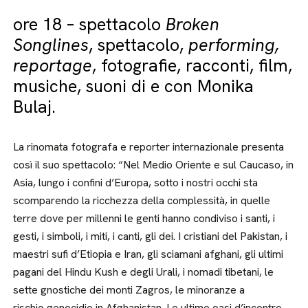
ore 18 – spettacolo
Broken
Songlines
, spettacolo,
performing,
reportage
, fotografie, racconti, film,
musiche, suoni di e con Monika
Bulaj.
La rinomata fotografa e reporter internazionale presenta
così il suo spettacolo: “Nel Medio Oriente e sul Caucaso, in
Asia, lungo i confini d’Europa, sotto i nostri occhi sta
scomparendo la ricchezza della complessità, in quelle
terre dove per millenni le genti hanno condiviso i santi, i
gesti, i simboli, i miti, i canti, gli dei. I cristiani del Pakistan, i
maestri sufi d’Etiopia e Iran, gli sciamani afghani, gli ultimi
pagani del Hindu Kush e degli Urali, i nomadi tibetani, le
sette gnostiche dei monti Zagros, le minoranze a
rischio genocidio in Afghanistan. Le ultime oasi d’incontro