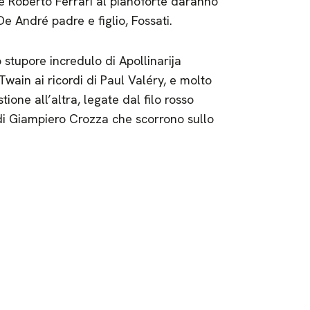
a e Roberto Ferrari al pianoforte daranno
De André padre e figlio, Fossati.
stupore incredulo di Apollinarija
wain ai ricordi di Paul Valéry, e molto
ione all’altra, legate dal filo rosso
 di Giampiero Crozza che scorrono sullo