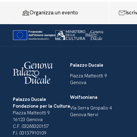
Organizza un evento
Iscri
Palazzo Ducale
Piazza Matteotti 9
Genova
Wolfsoniana
Palazzo Ducale
Fondazione per la Cultura
Via Serra Gropallo 4
Piazza Matteotti 9
Genova Nervi
16123 Genova
C.F. 03288320157
P.I. 03137910109