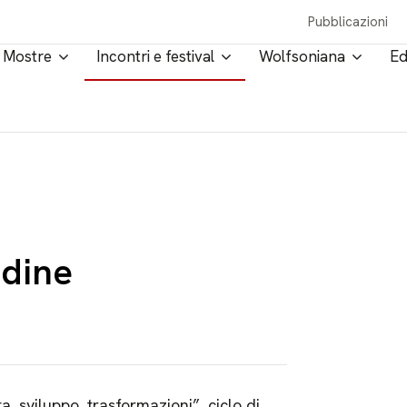
Pubblicazioni
Mostre
Incontri e festival
Wolfsoniana
Ed
edine
a, sviluppo, trasformazioni”, ciclo di