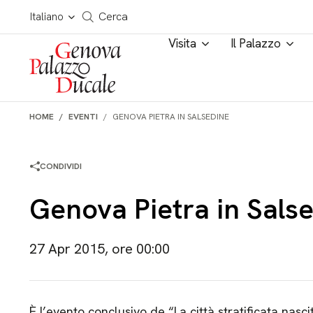
Salta al contenuto
Cerca in tutto il sito
Italiano
Cerca
Visita
Il Palazzo
HOME
EVENTI
GENOVA PIETRA IN SALSEDINE
CONDIVIDI
Genova Pietra in Sals
27 Apr 2015, ore 00:00
È l’evento conclusivo de “La città stratificata nascit