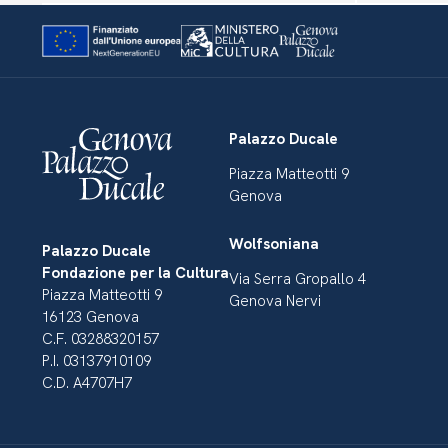
Palazzo Ducale
Piazza Matteotti 9
Genova
Wolfsoniana
Palazzo Ducale
Fondazione per la Cultura
Via Serra Gropallo 4
Piazza Matteotti 9
Genova Nervi
16123 Genova
C.F. 03288320157
P.I. 03137910109
C.D. A4707H7