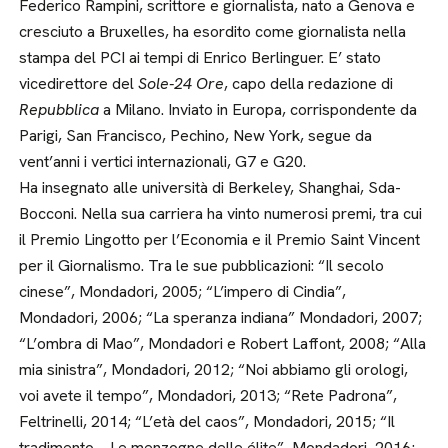
Federico Rampini, scrittore e giornalista, nato a Genova e
cresciuto a Bruxelles, ha esordito come giornalista nella
stampa del PCI ai tempi di Enrico Berlinguer. E’ stato
vicedirettore del
Sole-24 Ore
, capo della redazione di
Repubblica
a Milano. Inviato in Europa, corrispondente da
Parigi, San Francisco, Pechino, New York, segue da
vent’anni i vertici internazionali, G7 e G20.
Ha insegnato alle università di Berkeley, Shanghai, Sda-
Bocconi. Nella sua carriera ha vinto numerosi premi, tra cui
il Premio Lingotto per l’Economia e il Premio Saint Vincent
per il Giornalismo. Tra le sue pubblicazioni: “Il secolo
cinese”, Mondadori, 2005; “L’impero di Cindia”,
Mondadori, 2006; “La speranza indiana” Mondadori, 2007;
“L’ombra di Mao”, Mondadori e Robert Laffont, 2008; “Alla
mia sinistra”, Mondadori, 2012; “Noi abbiamo gli orologi,
voi avete il tempo”, Mondadori, 2013; “Rete Padrona”,
Feltrinelli, 2014; “L’età del caos”, Mondadori, 2015; “Il
tradimento – Le menzogne delle élite”, Mondadori, 2016;