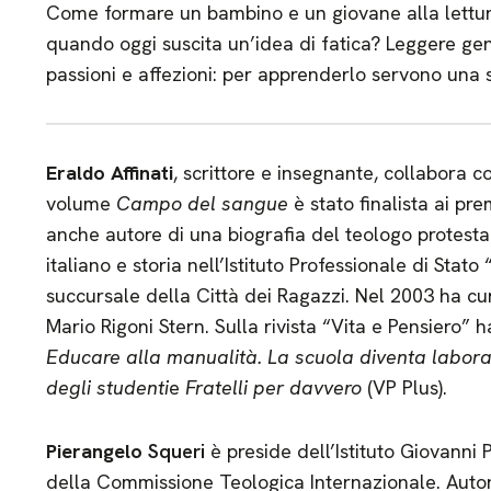
Come formare un bambino e un giovane alla lettu
quando oggi suscita un’idea di fatica? Leggere gener
passioni e affezioni: per apprenderlo servono una s
Eraldo Affinati
, scrittore e insegnante, collabora c
volume
Campo del sangue
è stato finalista ai pr
anche autore di una biografia del teologo protesta
italiano e storia nell’Istituto Professionale di Sta
succursale della Città dei Ragazzi. Nel 2003 ha cu
Mario Rigoni Stern. Sulla rivista “Vita e Pensiero” ha
Educare alla manualità. La scuola diventa labor
degli studenti
e
Fratelli per davvero
(VP Plus).
Pierangelo
Squeri
è preside dell’Istituto Giovanni 
della Commissione Teologica Internazionale. Autore