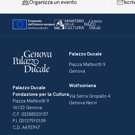
Organizza un evento
Iscri
Palazzo Ducale
Piazza Matteotti 9
Genova
Wolfsoniana
Palazzo Ducale
Fondazione per la Cultura
Via Serra Gropallo 4
Piazza Matteotti 9
Genova Nervi
16123 Genova
C.F. 03288320157
P.I. 03137910109
C.D. A4707H7