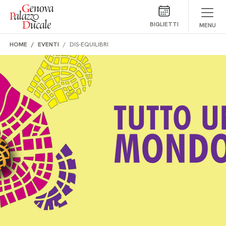
Salta al contenuto
BIGLIETTI
MENU
HOME
EVENTI
DIS-EQUILIBRI