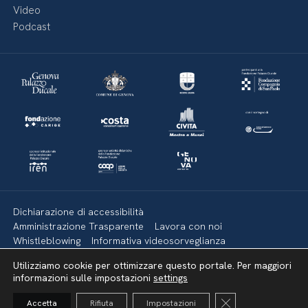
Video
Podcast
Dichiarazione di accessibilità
Amministrazione Trasparente
Lavora con noi
Whistleblowing
Informativa videosorveglianza
Politica della privacy & Cookies
Policy social media
Utilizziamo cookie per ottimizzare questo portale. Per maggiori
Mappa del sito
informazioni sulle impostazioni
settings
Close GDPR Cooki
Accetta
Rifiuta
Impostazioni