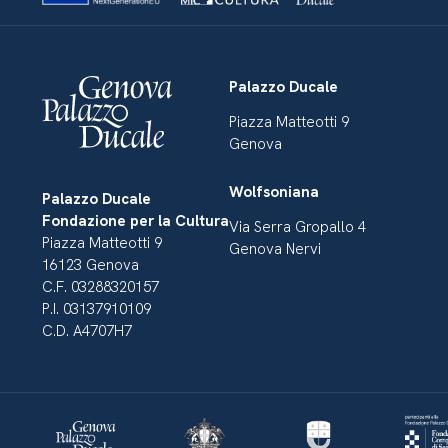
Palazzo Ducale
Piazza Matteotti 9
Genova
Wolfsoniana
Palazzo Ducale
Fondazione per la Cultura
Via Serra Gropallo 4
Piazza Matteotti 9
Genova Nervi
16123 Genova
C.F. 03288320157
P.I. 03137910109
C.D. A4707H7