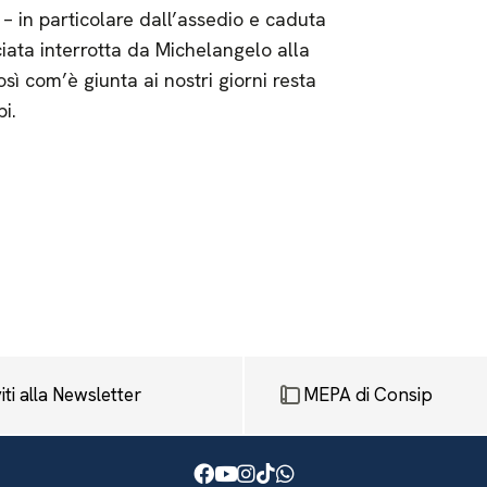
i – in particolare dall’assedio e caduta
iata interrotta da Michelangelo alla
ì com’è giunta ai nostri giorni resta
i.
viti alla Newsletter
MEPA di Consip
Facebook
Youtube
Instagram
TikTok
WhatsApp