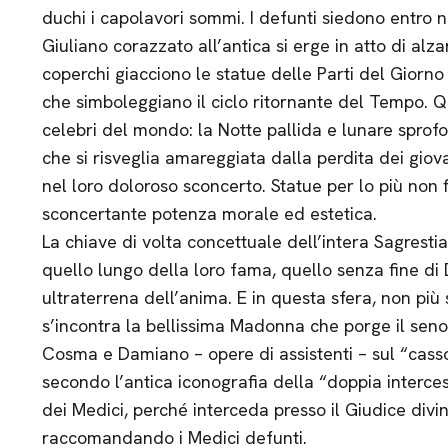
duchi i capolavori sommi. I defunti siedono entro n
Giuliano corazzato all’antica si erge in atto di alza
coperchi giacciono le statue delle Parti del Giorno
che simboleggiano il ciclo ritornante del Tempo. Q
celebri del mondo: la Notte pallida e lunare sprof
che si risveglia amareggiata dalla perdita dei giovan
nel loro doloroso sconcerto. Statue per lo più non f
sconcertante potenza morale ed estetica.
La chiave di volta concettuale dell’intera Sagresti
quello lungo della loro fama, quello senza fine di D
ultraterrena dell’anima. E in questa sfera, non più s
s’incontra la bellissima Madonna che porge il seno
Cosma e Damiano – opere di assistenti – sul “casso
secondo l’antica iconografia della “doppia intercess
dei Medici, perché interceda presso il Giudice divi
raccomandando i Medici defunti.