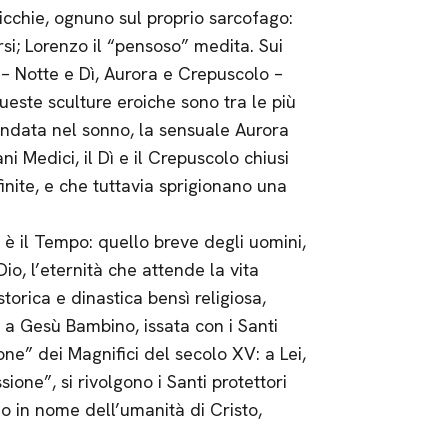
icchie, ognuno sul proprio sarcofago:
rsi; Lorenzo il “pensoso” medita. Sui
 – Notte e Dì, Aurora e Crepuscolo –
ueste sculture eroiche sono tra le più
ondata nel sonno, la sensuale Aurora
i Medici, il Dì e il Crepuscolo chiusi
inite, e che tuttavia sprigionano una
a è il Tempo: quello breve degli uomini,
io, l’eternità che attende la vita
torica e dinastica bensì religiosa,
 a Gesù Bambino, issata con i Santi
ne” dei Magnifici del secolo XV: a Lei,
ione”, si rivolgono i Santi protettori
no in nome dell’umanità di Cristo,