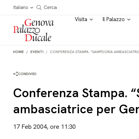
Salta al contenuto
Cerca in tutto il sito
Italiano
Cerca
Visita
Il Palazzo
HOME
EVENTI
CONFERENZA STAMPA. “SAMPDORIA AMBASCIATRIC
CONDIVIDI
Conferenza Stampa. 
ambasciatrice per Ge
17 Feb 2004, ore 11:30