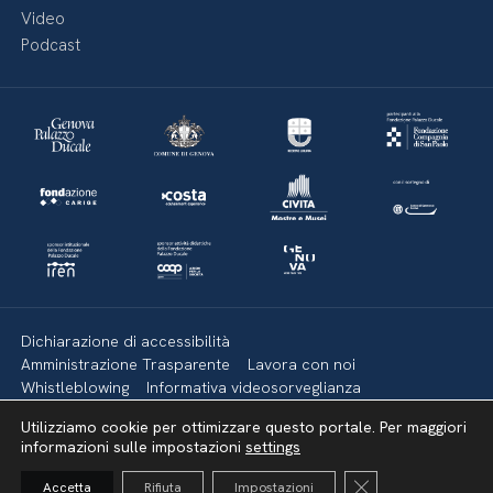
Video
Podcast
Dichiarazione di accessibilità
Amministrazione Trasparente
Lavora con noi
Whistleblowing
Informativa videosorveglianza
Politica della privacy & Cookies
Policy social media
Utilizziamo cookie per ottimizzare questo portale. Per maggiori
Mappa del sito
informazioni sulle impostazioni
settings
Close GDPR Cooki
Accetta
Rifiuta
Impostazioni