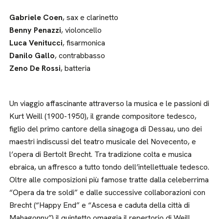
Gabriele Coen
, sax e clarinetto
Benny Penazzi
, violoncello
Luca Venitucci
, fisarmonica
Danilo Gallo
, contrabbasso
Zeno De Rossi
, batteria
Un viaggio affascinante attraverso la musica e le passioni di
Kurt Weill (1900-1950), il grande compositore tedesco,
figlio del primo cantore della sinagoga di Dessau, uno dei
maestri indiscussi del teatro musicale del Novecento, e
l’opera di Bertolt Brecht. Tra tradizione colta e musica
ebraica, un affresco a tutto tondo dell’intellettuale tedesco.
Oltre alle composizioni più famose tratte dalla celeberrima
“Opera da tre soldi” e dalle successive collaborazioni con
Brecht (“Happy End” e “Ascesa e caduta della città di
Mahagonny”) il quintetto omaggia il repertorio di Weill,