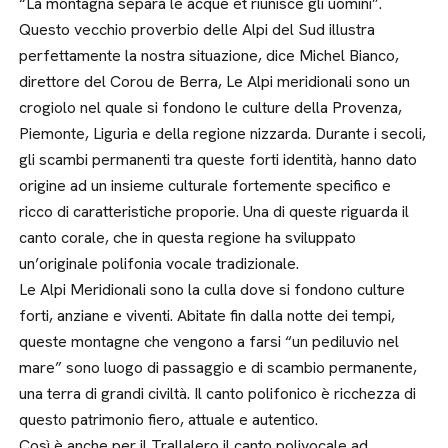
“La montagna separa le acque et riunisce gli uomini”.
Questo vecchio proverbio delle Alpi del Sud illustra
perfettamente la nostra situazione, dice Michel Bianco,
direttore del Corou de Berra, Le Alpi meridionali sono un
crogiolo nel quale si fondono le culture della Provenza,
Piemonte, Liguria e della regione nizzarda. Durante i secoli,
gli scambi permanenti tra queste forti identità, hanno dato
origine ad un insieme culturale fortemente specifico e
ricco di caratteristiche proporie. Una di queste riguarda il
canto corale, che in questa regione ha sviluppato
un’originale polifonia vocale tradizionale.
Le Alpi Meridionali sono la culla dove si fondono culture
forti, anziane e viventi. Abitate fin dalla notte dei tempi,
queste montagne che vengono a farsi “un pediluvio nel
mare” sono luogo di passaggio e di scambio permanente,
una terra di grandi civiltà. Il canto polifonico è ricchezza di
questo patrimonio fiero, attuale e autentico.
Così è anche per il Trallalero il canto polivocale ad