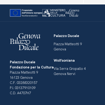
Palazzo Ducale
Piazza Matteotti 9
Genova
Wolfsoniana
Palazzo Ducale
Fondazione per la Cultura
Via Serra Gropallo 4
Piazza Matteotti 9
Genova Nervi
16123 Genova
C.F. 03288320157
P.I. 03137910109
C.D. A4707H7