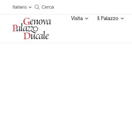
Salta al contenuto
Cerca in tutto il sito
Italiano
Cerca
Visita
Il Palazzo